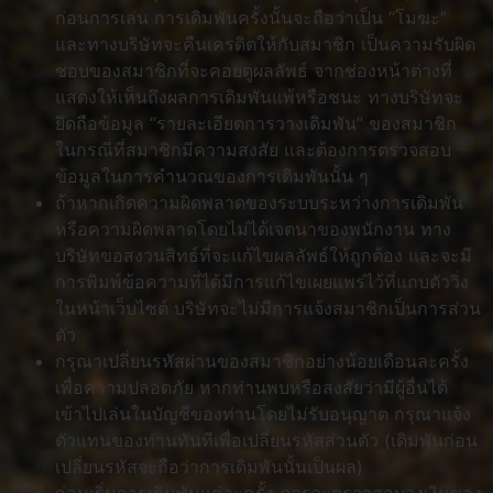
ก่อนการเล่น การเดิมพันครั้งนั้นจะถือว่าเป็น “โมฆะ”
และทางบริษัทจะคืนเครดิตให้กับสมาชิก เป็นความรับผิด
ชอบของสมาชิกที่จะคอยดูผลลัพธ์ จากช่องหน้าต่างที่
แสดงให้เห็นถึงผลการเดิมพันแพ้หรือชนะ ทางบริษัทจะ
ยึดถือข้อมูล “รายละเอียดการวางเดิมพัน” ของสมาชิก
ในกรณีที่สมาชิกมีความสงสัย และต้องการตรวจสอบ
ข้อมูลในการคำนวณของการเดิมพันนั้น ๆ
ถ้าหากเกิดความผิดพลาดของระบบระหว่างการเดิมพัน
หรือความผิดพลาดโดยไม่ได้เจตนาของพนักงาน ทาง
บริษัทขอสงวนสิทธ์ที่จะแก้ไขผลลัพธ์ให้ถูกต้อง และจะมี
การพิมพ์ข้อความที่ได้มีการแก้ไขเผยแพร่ไว้ที่แถบตัววิ่ง
ในหน้าเว็บไซต์ บริษัทจะไม่มีการแจ้งสมาชิกเป็นการส่วน
ตัว
กรุณาเปลี่ยนรหัสผ่านของสมาชิกอย่างน้อยเดือนละครั้ง
เพื่อความปลอดภัย หากท่านพบหรือสงสัยว่ามีผู้อื่นได้
เข้าไปเล่นในบัญชีของท่านโดยไม่รับอนุญาต กรุณาแจ้ง
ตัวแทนของท่านทันทีเพื่อเปลี่ยนรหัสส่วนตัว (เดิมพันก่อน
เปลี่ยนรหัสจะถือว่าการเดิมพันนั้นเป็นผล)
ก่อนเริ่มการเดิมพันแต่ละครั้ง ควรจะตรวจสอบวงเงินของ