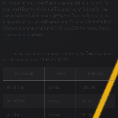
การจับฉลากในประเทศเวียดนามจุดเด่น คือ สามารถเล่นได้
บ่อย แทงได้ทุกวัน ทำให้เป็นที่นิยมอย่างมากในปัจจุบัน โดย
เฉพาะในไทย ให้โอกาสแก่ ผู้ที่ชื่นชอบในการเสี่ยงดวง การ
ทายผลด้วยตัวเลข การตีฝันต่างๆ และรับเงินรางวัลทุกวันมีให้
เลือกเล่นมากมาย ภายในเว็บไซต์ และมีอัตราการจ่ายที่ค่อน
ข้างเยอะมากเลยทีเดียว
หวยฮานอยมีการออกผลรางวัลทุก ๆ วัน โดยเริ่มออกผล
รางวัลรอบแรกเวลา 18:15 ถึง 18:30
หวยฮานอย
ราคา
จ่าย(บาท)
สามตัวบน
บาทละ
1,000.00
สามตัวโต๊ด
บาทละ
150.00
สองตัวบน
บาทละ
100.00