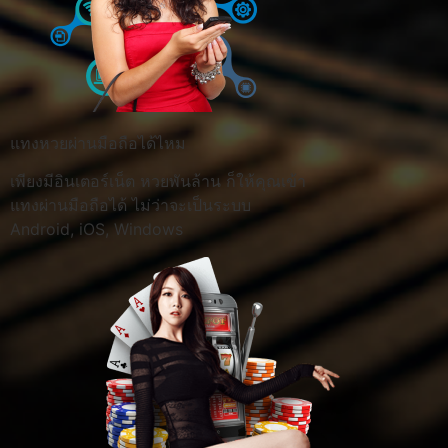
แทงหวยผ่านมือถือได้ไหม​
เพียงมีอินเตอร์เน็ต หวยพันล้าน ก็ให้คุณเข้า
แทงผ่านมือถือได้ ไม่ว่าจะเป็นระบบ
Android, iOS, Windows