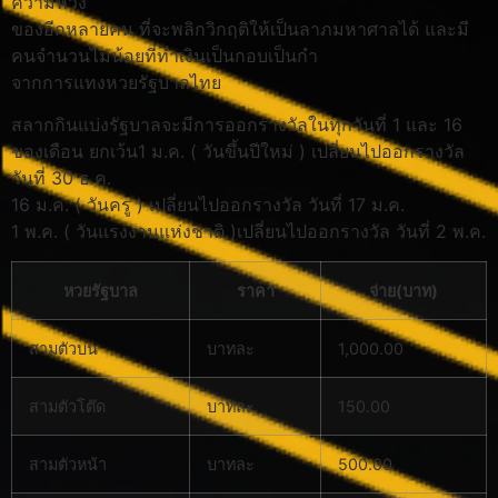
ความหวัง
ของอีกหลายคน ที่จะพลิกวิกฤติให้เป็นลาภมหาศาลได้ และมี
คนจำนวนไม่น้อยที่ทำเงินเป็นกอบเป็นกำ
จากการแทงหวยรัฐบาลไทย
สลากกินแบ่งรัฐบาลจะมีการออกรางวัลในทุกวันที่ 1 และ 16
ของเดือน ยกเว้น1 ม.ค. ( วันขึ้นปีใหม่ ) เปลี่ยนไปออกรางวัล
วันที่ 30 ธ.ค.
16 ม.ค. ( วันครู ) เปลี่ยนไปออกรางวัล วันที่ 17 ม.ค.
1 พ.ค. ( วันแรงงานแห่งชาติ )เปลี่ยนไปออกรางวัล วันที่ 2 พ.ค.
หวยรัฐบาล
ราคา
จ่าย(บาท)
สามตัวบน
บาทละ
1,000.00
สามตัวโต๊ด
บาทละ
150.00
สามตัวหน้า
บาทละ
500.00