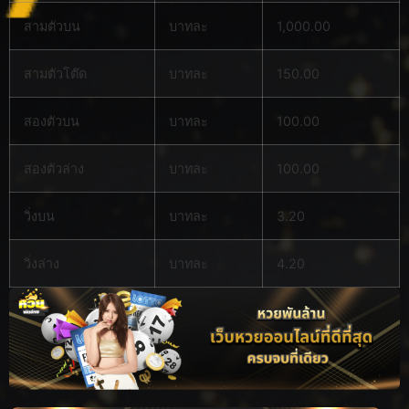
สามตัวบน
บาทละ
1,000.00
สามตัวโต๊ด
บาทละ
150.00
สองตัวบน
บาทละ
100.00
สองตัวล่าง
บาทละ
100.00
วิ่งบน
บาทละ
3.20
วิ่งล่าง
บาทละ
4.20