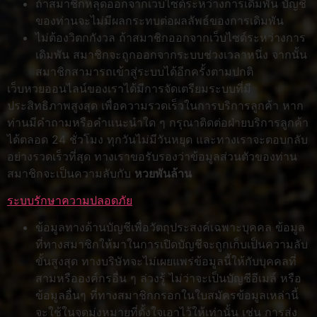
ถ้าสมาชิกหลุดออกจากเว็บไซต์ระหว่างการเดิมพัน บัญชี
ของท่านจะไม่มีผลกระทบต่อผลลัพธ์ของการเดิมพัน
ไม่ต้องวิตกกังวล ถ้าสมาชิกออกจากเว็บไซด์ระหว่างการ
เดิมพัน สมาชิกจะถูกออกจากระบบช่วงเวลาหนึ่ง จากนั้น
สมาชิกสามารถเข้าสู่ระบบได้อีกครั้งตามปกติ
เว็บหวยออนไลน์ของเราได้มีการจัดเตรียมระบบที่มี
ประสิทธิภาพสูงสุด เพื่อความรวดเร็วในการบริการลูกค้า หาก
ท่านมีคำถามหรือคำแนะนำใด ๆ กรุณาติดต่อฝ่ายบริการลูกค้า
ได้ตลอด 24 ชั่วโมง ทุกวันไม่มีวันหยุด และทางเราจะตอบกลับ
อย่างรวดเร็วที่สุด ทางเราขอรับรองว่าข้อมูลส่วนตัวของท่าน
สมาชิกจะเป็นความลับกับ
หวยพันล้าน
ระบบรักษาความปลอดภัย
ข้อมูลทางด้านบัญชีเพื่อวัตถุประสงค์เฉพาะบุคคล ข้อมูล
ที่ทางสมาชิกให้มาในการเปิดบัญชีจะถูกเก็บเป็นความลับ
ขั้นสูงสุด ทางบริษัทจะไม่เผยแพร่ข้อมูลนี้ให้กับบุคคลที่
สามหรือองค์กรอื่น ๆ ล่วงรู้ ไม่ว่าจะเป็นบัญชีอีเมล์ หรือ
ข้อมูลอื่นๆ ที่ทางสมาชิกกรอกในใบสมัครข้อมูลเหล่านี้
จะใช้ในจุดมุ่งหมายที่ตั้งใจเอาไว้ให้เท่านั้น เช่น การส่ง