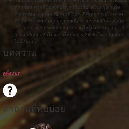
ท่านก่อน หากมีข้อสงสัยใด ๆ เกี่ยวกับวงเงินกรุณาแจ้ง
ตัวแทนของท่านสมาชิกทันทีในกรณีที่เหตุการณ์ไม่คาด
คิดเกิดขึ้น เช่น ข้อมูลสูญหายเนื่องจากระบบอินเตอร์เน็ต
ขัดข้อง ทางบริษัทจะมีการประกาศให้รู้ถึงสาเหตุ และวิธี
การแก้ปัญหา ชั่วโมงการให้บริการ 24 ชั่วโมง/วัน และ
ไม่มีวันหยุด
บทความ
ดูทั้งหมด
คำถามที่พบบ่อย