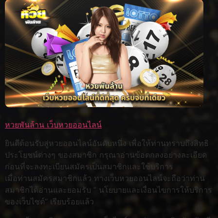
หวยพันล้าน เว็บหวยออนไลน์
ยินดีต้อนรับสู่หวยออนไลน์อันดับหนึ่ง เพื่อให้ท่านทราบถึงสิทธิ
ประโยชน์ต่างๆ ของสมาชิก กรุณาอ่านข้อตกลงอย่างละเอียด
ก่อนที่จะลงทะเบียนสมัครเป็นสมาชิกและใช้บริการ
เมื่อท่านสมัครสมาชิกแล้ว ทางเว็บหวยออนไลน์จะถือว่าท่าน
สมาชิกได้อ่านและยอมรับ ” นโยบายและเงื่อนไขการให้บริการ
ของเว็บไซต์” เรียบร้อยแล้ว