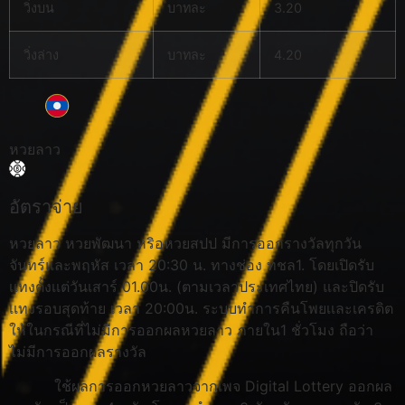
วิ่งบน
บาทละ
3.20
วิ่งล่าง
บาทละ
4.20
หวยลาว​
อัตราจ่าย
หวยลาว หวยพัฒนา หริอหวยสปป มีการออกรางวัลทุกวัน
จันทร์และพฤหัส เวลา 20:30 น. ทางช่อง ทชล1. โดยเปิดรับ
เเทงตั้งเเต่วันเสาร์ 01.00น. (ตามเวลาประเทศไทย) และปิดรับ
เเทงรอบสุดท้าย เวลา 20:00น. ระบบทำการคืนโพยเเละเครดิต
ให้ในกรณีที่ไม่มีการออกผลหวยลาว ภายใน1 ชั่วโมง ถือว่า
ไม่มีการออกผลรางวัล
ใช้ผลการออกหวยลาวจากเพจ Digital Lottery ออกผล