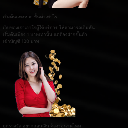
เริ่มต้นแทงหวย ขั้นต่ำเท่าไร
เว็บของเราเอาใจผู้ใช้บริการ ให้สามารถเดิมพัน
เริ่มต้นเพียง 1 บาทเท่านั้น แต่ต้องฝากขั้นตํ่า
เข้าบัญชี 100 บาท
ถูกรางวัล อยากถอนเงิน ต้องรอนานไหม​